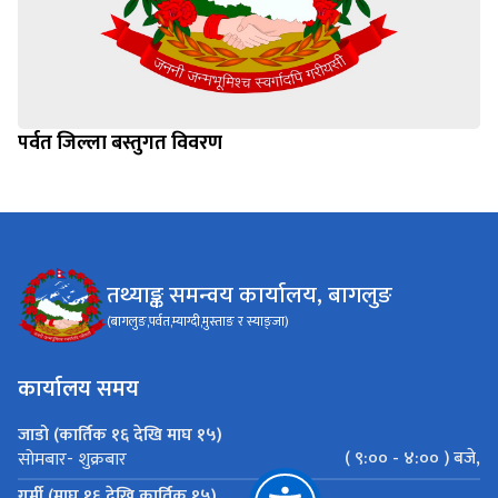
पर्वत जिल्ला बस्तुगत विवरण
तथ्याङ्क समन्वय कार्यालय, बागलुङ
(बागलुङ,पर्वत,म्याग्दी,मुस्ताङ र स्याङ्जा)
कार्यालय समय
जाडो (कार्तिक १६ देखि माघ १५)
( ९:०० - ४:०० ) बजे,
सोमबार- शुक्रबार
गर्मी (माघ १६ देखि कार्तिक १५)