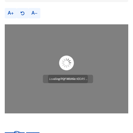
A
A
Loading PDF Worker CORS ...
Loading WEBGL 3D ...